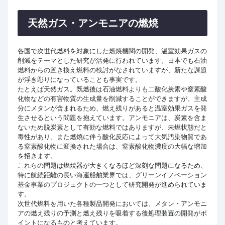
天然ガス・アンモニアの燃焼
各国で次世代燃料を対象にした燃焼機関の開発、温室効果ガスの
削減をテーマとした研究が活発に行われています。日本でも石油
燃料からの置き換え燃料の検討がなされていますが、新たな課題
が浮き彫りになっていることも事実です。
たとえば天然ガス。既燃後は石油燃料よりも二酸化炭素や窒素酸
化物などの有害物質の生成量を削減することができますが、主成
分にメタンが含まれるため、燃え残りがあると温室効果ガスを発
生させるという問題を抱えています。アンモニアは、炭素を含ま
ないため脱炭素として有効な燃料ではありますが、未燃状態だと
毒性があり、また燃焼に伴う酸化反応によって大気汚染物質であ
る窒素酸化物に変換された場合は、窒素酸化物濃度の大幅な増加
を招きます。
これらの問題は燃焼器が大きくなるほど深刻な問題になるため、
特に航続距離の長い海運船舶業界では、グリーンイノベーション
基金事業のプロジェクトの一つとして研究開発が進められていま
す。
次世代燃料を用いた各種製品開発においては、メタン・アンモニ
アの燃え残りの予測と燃え残りを吸着する後処理装置の開発がポ
イントになるものと考えています。