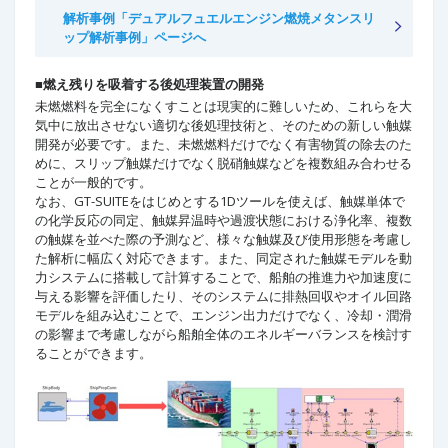
解析事例「デュアルフュエルエンジン燃焼メタンスリ
ップ解析事例」ページへ
■燃え残りを吸着する後処理装置の開発
未燃燃料を完全になくすことは現実的に難しいため、これらを大
気中に放出させない適切な後処理技術と、そのための新しい触媒
開発が必要です。また、未燃燃料だけでなく有害物質の除去のた
めに、スリップ触媒だけでなく脱硝触媒などを複数組み合わせる
ことが一般的です。
なお、GT-SUITEをはじめとする1Dツールを使えば、触媒単体で
の化学反応の同定、触媒昇温時や過渡状態における浄化率、複数
の触媒を並べた際の予測など、様々な触媒及び使用形態を考慮し
た解析に幅広く対応できます。また、同定された触媒モデルを動
力システムに搭載して計算することで、船舶の推進力や加速度に
与える影響を評価したり、そのシステムに排熱回収やオイル回路
モデルを組み込むことで、エンジン出力だけでなく、冷却・潤滑
の影響まで考慮しながら船舶全体のエネルギーバランスを検討す
ることができます。