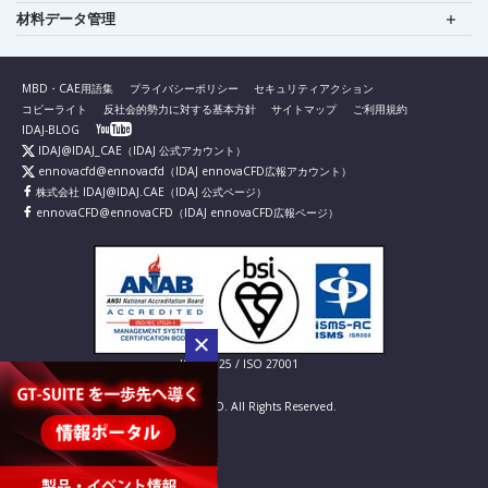
材料データ管理
MBD・CAE用語集
プライバシーポリシー
セキュリティアクション
コピーライト
反社会的勢力に対する基本方針
サイトマップ
ご利用規約
IDAJ-BLOG
IDAJ@IDAJ_CAE
（IDAJ 公式アカウント）
ennovacfd@ennovacfd
（IDAJ ennovaCFD広報アカウント）
株式会社 IDAJ@IDAJ.CAE
（IDAJ 公式ページ）
ennovaCFD@ennovaCFD
（IDAJ ennovaCFD広報ページ）
IS 826725 / ISO 27001
© IDAJ Co., LTD. All Rights Reserved.