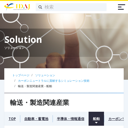
Solution
ソリューション
トップページ
ソリューション
カーボンニュートラルに貢献するシミュレーション技術
輸送・製造関連産業 - 船舶
輸送・製造関連産業
TOP
自動車・蓄電池
半導体・情報通信
船舶
カーボンリ