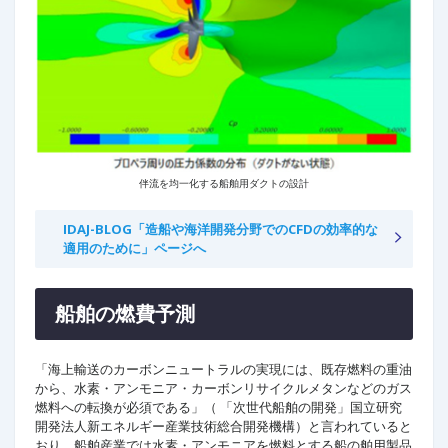
伴流を均一化する船舶用ダクトの設計
IDAJ-BLOG「造船や海洋開発分野でのCFDの効率的な
適用のために」ページへ
船舶の燃費予測
「海上輸送のカーボンニュートラルの実現には、既存燃料の重油
から、水素・アンモニア・カーボンリサイクルメタンなどのガス
燃料への転換が必須である」（ 「次世代船舶の開発」国立研究
開発法人新エネルギー産業技術総合開発機構）と言われていると
おり、船舶産業では水素・アンモニアを燃料とする船の舶用製品