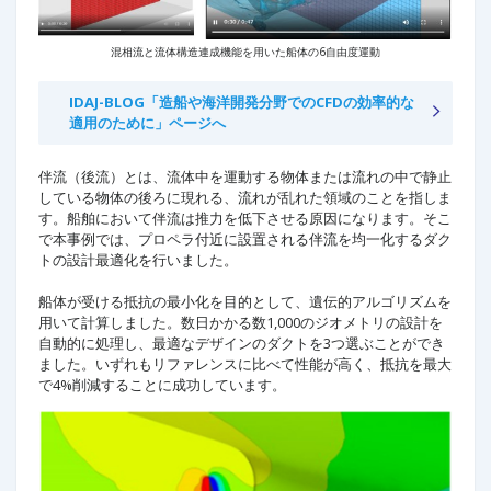
混相流と流体構造連成機能を用いた船体の6自由度運動
IDAJ-BLOG「造船や海洋開発分野でのCFDの効率的な
適用のために」ページへ
伴流（後流）とは、流体中を運動する物体または流れの中で静止
している物体の後ろに現れる、流れが乱れた領域のことを指しま
す。船舶において伴流は推力を低下させる原因になります。そこ
で本事例では、プロペラ付近に設置される伴流を均一化するダク
トの設計最適化を行いました。
船体が受ける抵抗の最小化を目的として、遺伝的アルゴリズムを
用いて計算しました。数日かかる数1,000のジオメトリの設計を
自動的に処理し、最適なデザインのダクトを3つ選ぶことができ
ました。いずれもリファレンスに比べて性能が高く、抵抗を最大
で4%削減することに成功しています。