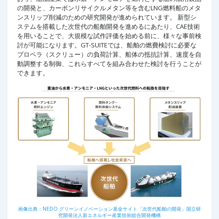
の開発と、カーボンリサイクルメタン等を含むLNG燃料船のメタ
ンスリップ削減のための研究開発が進められています。 新型シ
ステムを搭載した次世代の船舶開発を進めるにあたり、CAE技術
を用いることで、大規模な試作評価を始める前に、様々な事前検
討が可能になります。GT-SUITEでは、船舶の燃費検討に必要な
プロペラ（スクリュー）の負荷計算、船体の抵抗計算、速度を自
動調整する制御、これらすべてを組み合わせた検討を行うことが
できます。
画像出典：NEDO グリーンイノベーション基金サイト「次世代船舶の開発」国立研
究開発法人新エネルギー産業技術総合開発機構