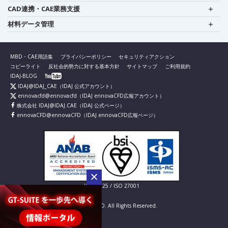
CAD連携・CAE業務支援
材料データ管理
MBD・CAE用語集
プライバシーポリシー
セキュリティアクション
コピーライト
反社会的勢力に対する基本方針
サイトマップ
ご利用規約
IDAJ-BLOG
IDAJ@IDAJ_CAE
（IDAJ 公式アカウント）
ennovacfd@ennovacfd
（IDAJ ennovaCFD広報アカウント）
株式会社 IDAJ@IDAJ.CAE
（IDAJ 公式ページ）
ennovaCFD@ennovaCFD
（IDAJ ennovaCFD広報ページ）
IS 826725 / ISO 27001
© IDAJ Co., LTD. All Rights Reserved.