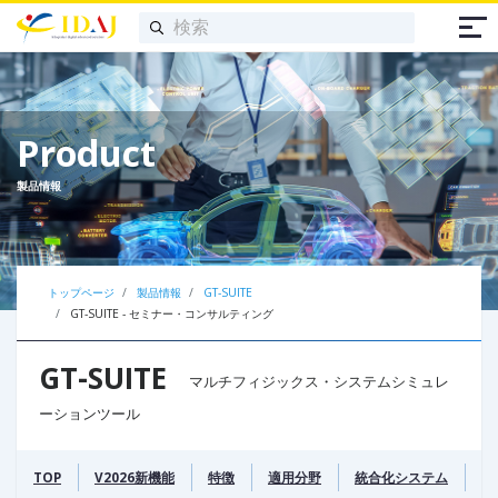
Product
製品情報
トップページ
製品情報
GT-SUITE
GT-SUITE - セミナー・コンサルティング
GT-SUITE
マルチフィジックス・システムシミュレ
ーションツール
TOP
V2026新機能
特徴
適用分野
統合化システム
熱